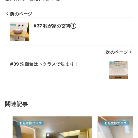
前のページ
投
#37 我が家の玄関①
稿
ナ
次のページ
ビ
#39 洗面台はトクラスで決まり！
ゲ
ー
シ
関連記事
ョ
ン