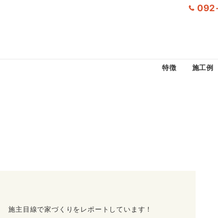
092
特徴
施工例
施主目線で家づくりを
レポートしています！