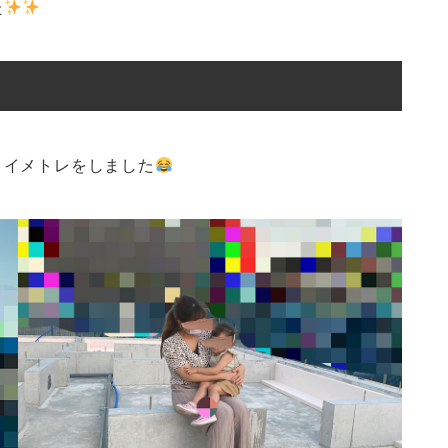
た
々イメトレをしました