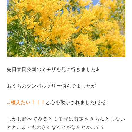
先日春日公園のミモザを見に行きました♪
おうちのシンボルツリー悩んでましたが
…植えたい！！！
と心を動かされました( ᵒ̴̶̷̤◦ᵒ̴̶̷̤ )
しかし調べてみるとミモザは剪定をきちんとしない
とどこまでも大きくなるとかなんとか…？？