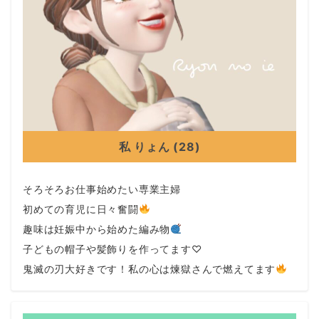
私 りょん (28)
そろそろお仕事始めたい専業主婦
初めての育児に日々奮闘
趣味は妊娠中から始めた編み物
子どもの帽子や髪飾りを作ってます♡
鬼滅の刃大好きです！私の心は煉獄さんで燃えてます