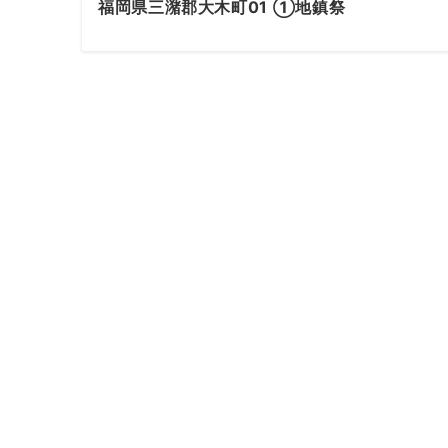
福岡県三潴郡大木町01 ①地鎮祭