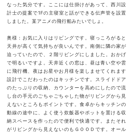
なった気分です。ここには仕掛けがあって、西川設
計士の提案で1Fの主寝室と話ができる伝声管を設置
しました。某アニメの飛行船みたいでしょ。
奥様：お気に入りはリビングです。寝っころがると
天井が高くて気持ちが良いんです。南側に隣の家が
迫っていたので、２階リビングにしました。おかげ
で明るいですよ。天井近くの窓は、昼は青い空や雲
に飛行機、夜はお星やお月様を楽しませてくれます
設計でこだわったのはキッチンです。スライドドア
のたっぷりの収納、カウンターを高めにしたので流
し台の手元のごちゃごちゃした物がリビングから見
えないところもポイントです。食卓からキッチンの
動線の途中に、よく使う炊飯器やポットを置ける収
納スペースを作ったので便利で快適です。またそれ
がリビングから見えないのもＧＯＯＤです。オール