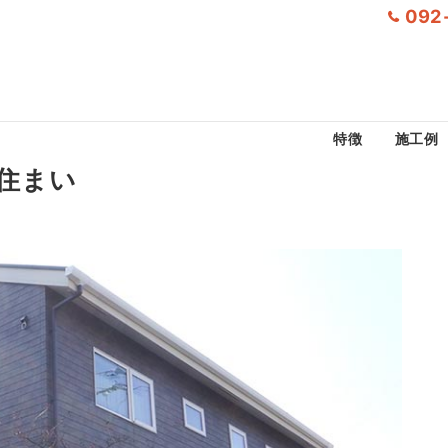
092
特徴
施工例
住まい