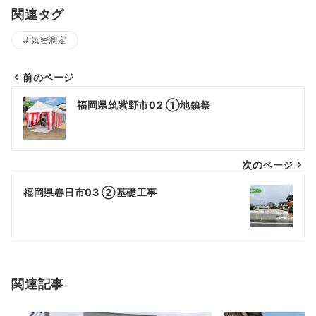
関連タグ
気密測定
前のページ
投
福岡県筑紫野市02 ①地鎮祭
稿
ナ
次のページ
ビ
福岡県春日市03 ②基礎工事
ゲ
ー
シ
関連記事
ョ
ン