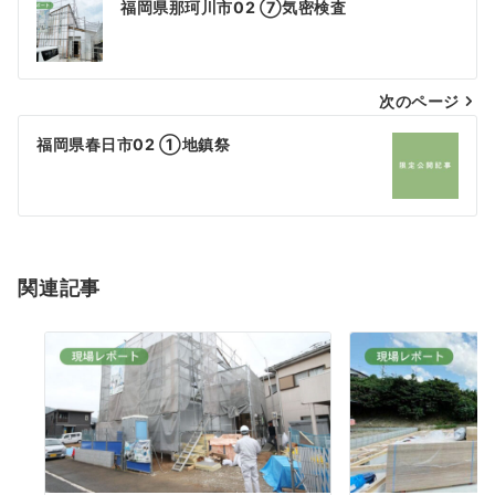
福岡県那珂川市02 ⑦気密検査
稿
ナ
次のページ
ビ
福岡県春日市02 ①地鎮祭
ゲ
ー
シ
関連記事
ョ
ン