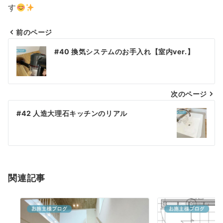
す
前のページ
投
#40 換気システムのお手入れ【室内ver.】
稿
ナ
次のページ
ビ
#42 人造大理石キッチンのリアル
ゲ
ー
シ
関連記事
ョ
ン